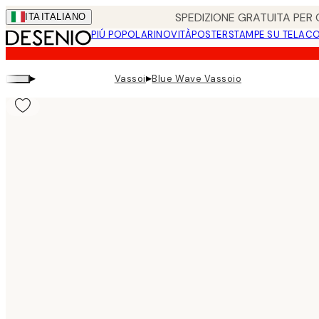
Skip
SPEDIZIONE GRATUITA PER O
ITA
ITALIANO
to
PIÚ POPOLARI
NOVITÀ
POSTER
STAMPE SU TELA
CO
main
content.
▸
▸
Vassoi
Blue Wave Vassoio