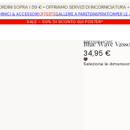
RDINI SOPRA I 59 € • OFFRIAMO SERVIZI DI INCORNICIATURA 
RNICI & ACCESSORI
OFFERTE
GALLERIE A PARETE
INSPIRATION
PER LE
SALE - 50% DI SCONTO SUI POSTER*
DESENIO HOME
Blue Wave Vass
34,95 €
Seleziona le dimension