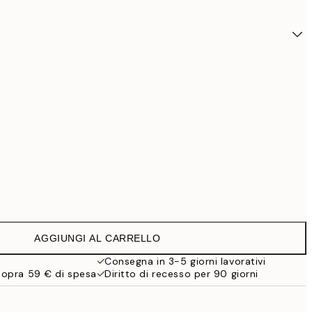
AGGIUNGI AL CARRELLO
34,9
Consegna in 3-5 giorni lavorativi
sopra 59 € di spesa
Diritto di recesso per 90 giorni