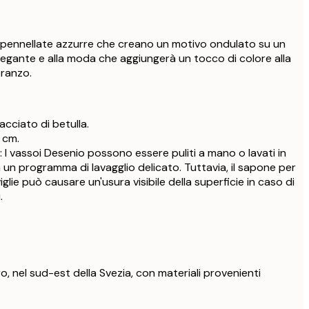
.
pennellate azzurre che creano un motivo ondulato su un
legante e alla moda che aggiungerà un tocco di colore alla
pranzo.
lacciato di betulla.
 cm.
: I vassoi Desenio possono essere puliti a mano o lavati in
n un programma di lavagglio delicato. Tuttavia, il sapone per
viglie può causare un'usura visibile della superficie in caso di
.
, nel sud-est della Svezia, con materiali provenienti