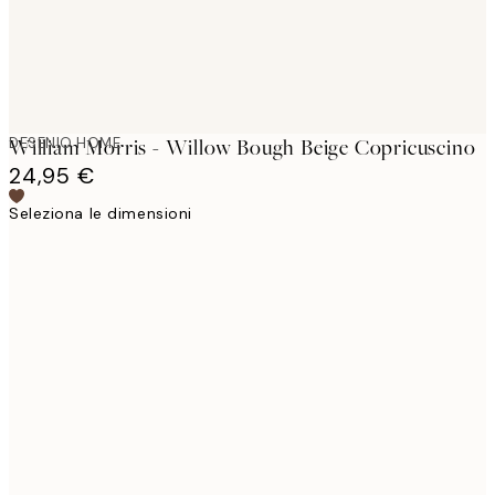
DESENIO HOME
William Morris - Willow Bough Beige Copricuscino
24,95 €
Seleziona le dimensioni