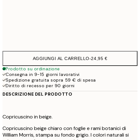
40 x 40 cm con imbottitura
29,9
50 x 50 cm con imbottitura
35,9
60 x 60 cm con imbottitura
41,9
AGGIUNGI AL CARRELLO
-
24,95 €
Prodotto su ordinazione
Consegna in 9-15 giorni lavorativi
Spedizione gratuita sopra 59 € di spesa
Diritto di recesso per 90 giorni
DESCRIZIONE DEL PRODOTTO
Copricuscino in beige.
Copricuscino beige chiaro con foglie e rami botanici di
William Morris, stampa su fondo grigio. I colori naturali si