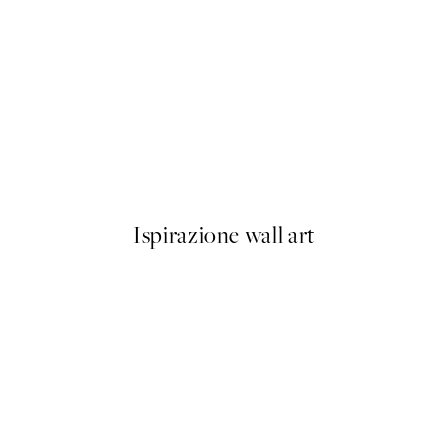
50%*
 No1 Poster
Buon Appetito Poster
Da 3,98 €
7,95 €
Ispirazione wall art