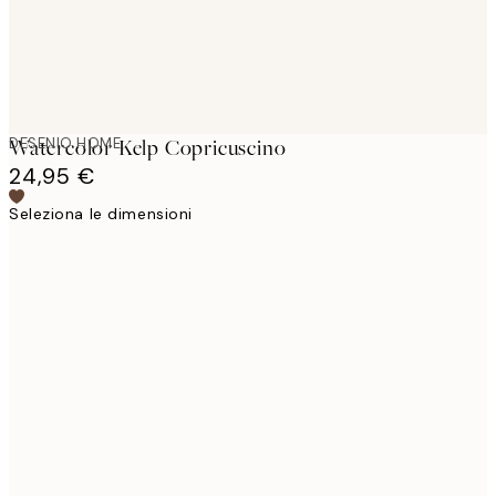
DESENIO HOME
Watercolor Kelp Copricuscino
24,95 €
Seleziona le dimensioni