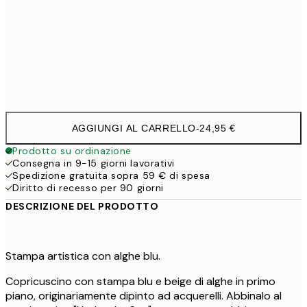
40 x 40 cm con imbottitura
29,9
50 x 50 cm con imbottitura
35,9
60 x 60 cm con imbottitura
41,9
AGGIUNGI AL CARRELLO
-
24,95 €
Prodotto su ordinazione
Consegna in 9-15 giorni lavorativi
Spedizione gratuita sopra 59 € di spesa
Diritto di recesso per 90 giorni
DESCRIZIONE DEL PRODOTTO
Stampa artistica con alghe blu.
Copricuscino con stampa blu e beige di alghe in primo
piano, originariamente dipinto ad acquerelli. Abbinalo al