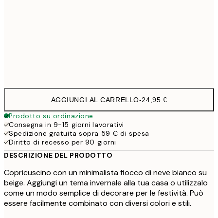
40 x 40 cm con imbottitura
29,9
50 x 50 cm con imbottitura
35,9
60 x 60 cm con imbottitura
41,9
AGGIUNGI AL CARRELLO
-
24,95 €
Prodotto su ordinazione
Consegna in 9-15 giorni lavorativi
Spedizione gratuita sopra 59 € di spesa
Diritto di recesso per 90 giorni
DESCRIZIONE DEL PRODOTTO
Copricuscino con un minimalista fiocco di neve bianco su
beige. Aggiungi un tema invernale alla tua casa o utilizzalo
come un modo semplice di decorare per le festività. Può
essere facilmente combinato con diversi colori e stili.