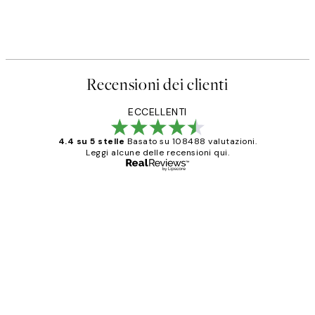
Recensioni dei clienti
ECCELLENTI
4.4 su 5 stelle
Basato su 108488 valutazioni.
Leggi alcune delle recensioni qui.
Acquirente verificato
recensioni
dei
PERFECT!!
clienti
26 mag
Alessandra G