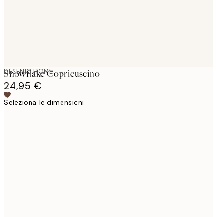
DESENIO HOME
Snowflake Copricuscino
24,95 €
Seleziona le dimensioni