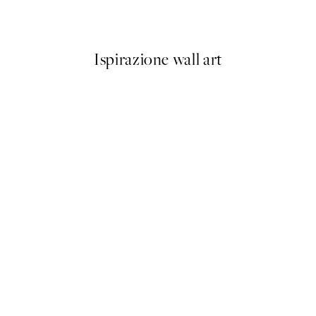
Da 6,50 €
13 €
Ispirazione wall art