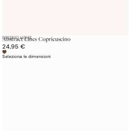
DESENIO HOME
Abstract Lines Copricuscino
24,95 €
Seleziona le dimensioni