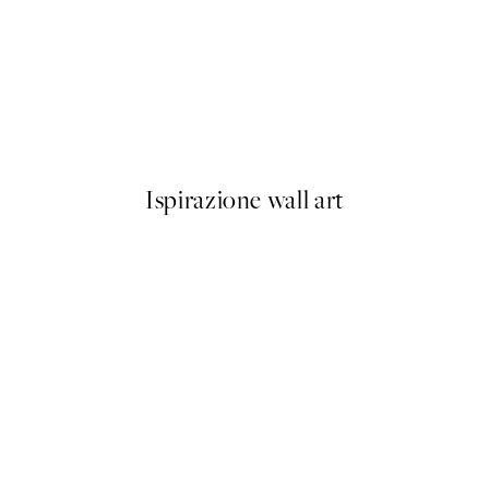
50%*
Prada Poster
Da 3,98 €
7,95 €
Ispirazione wall art