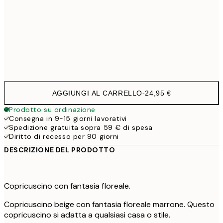
40 x 40 cm con imbottitura
29,9
50 x 50 cm con imbottitura
35,9
60 x 60 cm con imbottitura
41,9
AGGIUNGI AL CARRELLO
-
24,95 €
Prodotto su ordinazione
Consegna in 9-15 giorni lavorativi
Spedizione gratuita sopra 59 € di spesa
Diritto di recesso per 90 giorni
DESCRIZIONE DEL PRODOTTO
Copricuscino con fantasia floreale.
Copricuscino beige con fantasia floreale marrone. Questo
copricuscino si adatta a qualsiasi casa o stile.