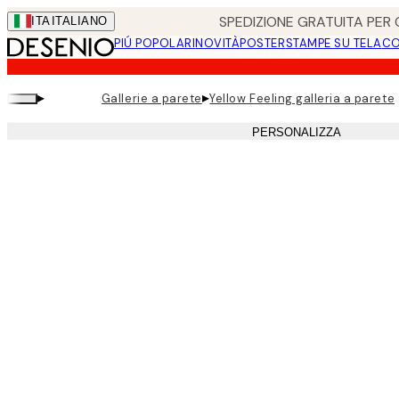
Skip
SPEDIZIONE GRATUITA PER O
ITA
ITALIANO
to
PIÚ POPOLARI
NOVITÀ
POSTER
STAMPE SU TELA
CO
main
content.
▸
▸
Gallerie a parete
Yellow Feeling galleria a parete
PERSONALIZZA