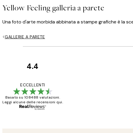
Yellow Feeling galleria a parete
Una foto d'arte morbida abbinata a stampe grafiche è la sce
GALLERIE A PARETE
4.4
recensioni
dei
PERFECT!!
ECCELLENTI
clienti
Basato su 108488 valutazioni.
Leggi alcune delle recensioni qui.
26 mag
Alessandra G