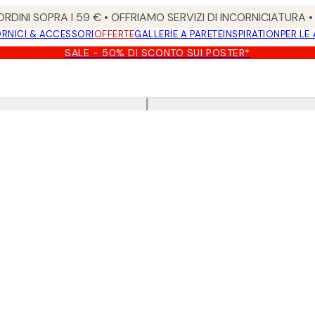
RDINI SOPRA I 59 € • OFFRIAMO SERVIZI DI INCORNICIATURA 
RNICI & ACCESSORI
OFFERTE
GALLERIE A PARETE
INSPIRATION
PER LE
SALE - 50% DI SCONTO SUI POSTER*