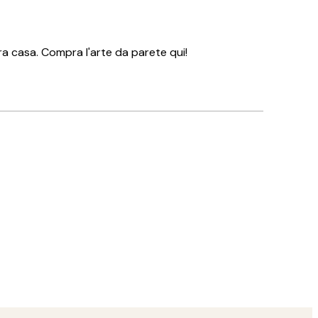
a casa. Compra l'arte da parete qui!
Acquirente verificato
👏🏻👏🏻👏🏻
14 mag
Arianna C