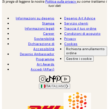
Si prega di leggere la nostra
Politica sulla privacy
su come trattiamo i
tuoi dati
Informazioni su desenio
Desenio Art Advice
Stampa
Servizio clienti
Informazioni legali
Traccia il tuo ordine
Career
Condizioni di acquisto
Sostenibilità
Privacy
Dichiarazione di
Cookies
Accessibilità
Richiesta annullamento
ordine
Desenio Ambassador
Gestire i cookie
Programme
Art Awards
Accedi (Affari)
ITA
ITALIANO