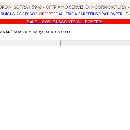
RDINI SOPRA I 59 € • OFFRIAMO SERVIZI DI INCORNICIATURA 
RNICI & ACCESSORI
OFFERTE
GALLERIE A PARETE
INSPIRATION
PER LE
SALE - 50% DI SCONTO SUI POSTER*
▸
da letto
Creative Mind galleria a parete