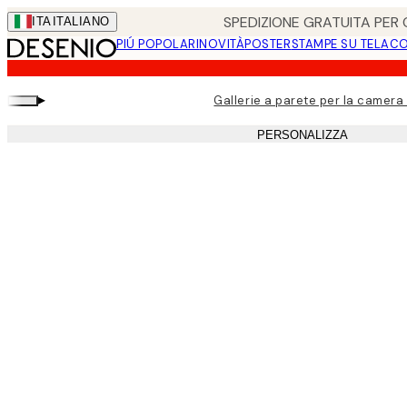
Skip
SPEDIZIONE GRATUITA PER O
ITA
ITALIANO
to
PIÚ POPOLARI
NOVITÀ
POSTER
STAMPE SU TELA
CO
main
content.
▸
Gallerie a parete per la camera 
PERSONALIZZA