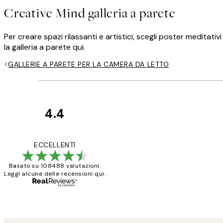
Creative Mind galleria a parete
Per creare spazi rilassanti e artistici, scegli poster meditati
la galleria a parete qui.
GALLERIE A PARETE PER LA CAMERA DA LETTO
4.4
recensioni
dei
PERFECT!!
ECCELLENTI
clienti
Basato su 108488 valutazioni.
Leggi alcune delle recensioni qui.
26 mag
Alessandra G