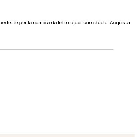
no perfette per la camera da letto o per uno studio! Acquista
Acquirente verificato
👏🏻👏🏻👏🏻
14 mag
Arianna C