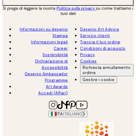
Si prega di leggere la nostra
Politica sulla privacy
su come trattiamo i
tuoi dati
Informazioni su desenio
Desenio Art Advice
Stampa
Servizio clienti
Informazioni legali
Traccia il tuo ordine
Career
Condizioni di acquisto
Sostenibilità
Privacy
Dichiarazione di
Cookies
Accessibilità
Richiesta annullamento
ordine
Desenio Ambassador
Gestire i cookie
Programme
Art Awards
Accedi (Affari)
ITA
ITALIANO