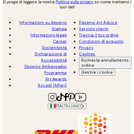
Si prega di leggere la nostra
Politica sulla privacy
su come trattiamo i
tuoi dati
Informazioni su desenio
Desenio Art Advice
Stampa
Servizio clienti
Informazioni legali
Traccia il tuo ordine
Career
Condizioni di acquisto
Sostenibilità
Privacy
Dichiarazione di
Cookies
Accessibilità
Richiesta annullamento
ordine
Desenio Ambassador
Gestire i cookie
Programme
Art Awards
Accedi (Affari)
ITA
ITALIANO