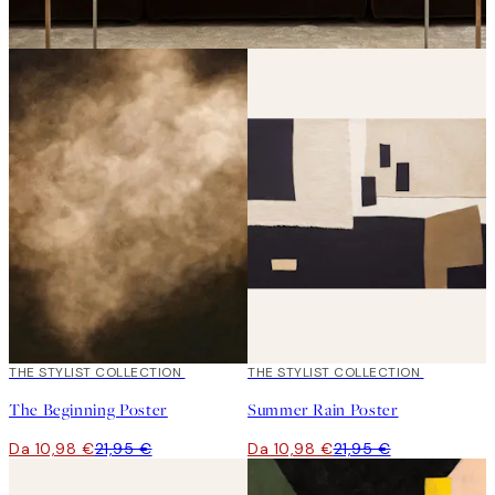
50%*
THE STYLIST COLLECTION
50%*
THE STYLIST COLLECTION
The Beginning Poster
Summer Rain Poster
Da 10,98 €
21,95 €
Da 10,98 €
21,95 €