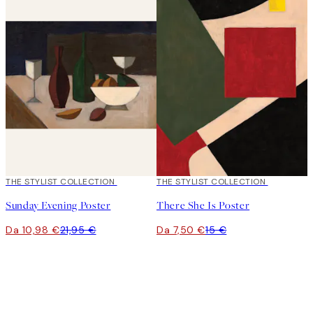
50%*
THE STYLIST COLLECTION
50%*
THE STYLIST COLLECTION
Sunday Evening Poster
There She Is Poster
Da 10,98 €
21,95 €
Da 7,50 €
15 €