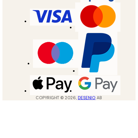
COPYRIGHT ©
2026
,
DESENIO
AB