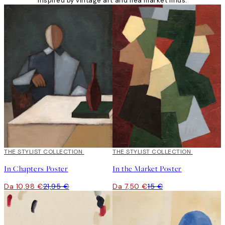
inspired by vintage art and flea market finds.
50%*
THE STYLIST COLLECTION
50%*
THE STYLIST COLLECTION
In Chapters Poster
In the Market Poster
Da 10,98 €
21,95 €
Da 7,50 €
15 €