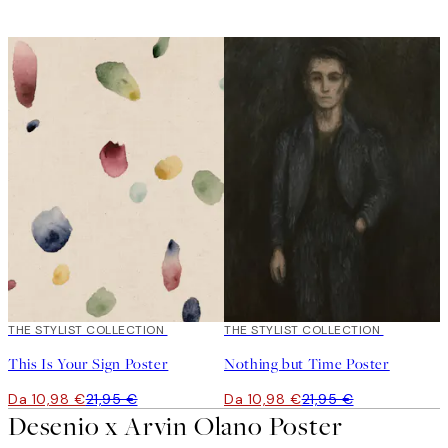
Il looping è attivo
50%*
THE STYLIST COLLECTION
50%*
THE STYLIST COLLECTION
This Is Your Sign Poster
Nothing but Time Poster
Da 10,98 €
21,95 €
Da 10,98 €
21,95 €
Desenio x Arvin Olano Poster