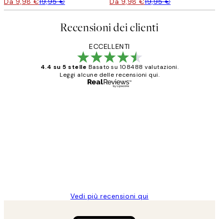
Da 9,98 €
19,95 €
Da 9,98 €
19,95 €
Recensioni dei clienti
ECCELLENTI
4.4 su 5 stelle
Basato su 108488 valutazioni.
Leggi alcune delle recensioni qui.
Acquirente verificato
recensioni
dei
PERFECT!!
clienti
26 mag
Alessandra G
Vedi più recensioni qui