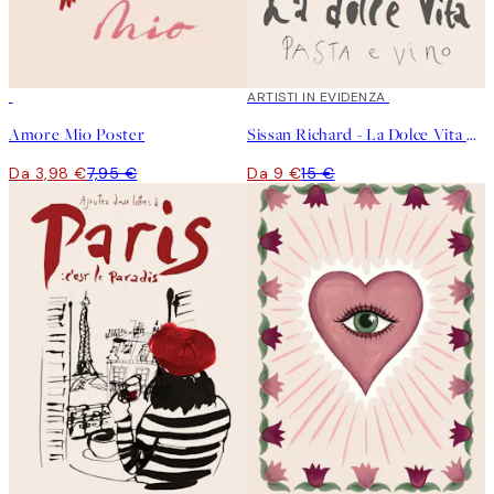
50%*
40%*
ARTISTI IN EVIDENZA
Amore Mio Poster
Sissan Richard - La Dolce Vita Poster
Da 3,98 €
7,95 €
Da 9 €
15 €