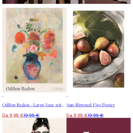
50%*
50%*
Odilon Redon - Large Vase with Flowers Poster
Sun-Ripened Figs Poster
Da 9,98 €
19,95 €
Da 9,98 €
19,95 €