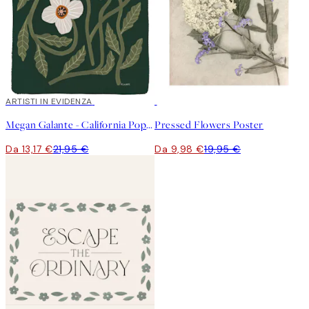
40%*
ARTISTI IN EVIDENZA
50%*
Megan Galante - California Poppy Poster
Pressed Flowers Poster
Da 13,17 €
21,95 €
Da 9,98 €
19,95 €