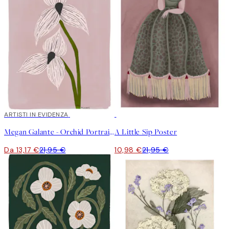
40%*
ARTISTI IN EVIDENZA
50%*
Megan Galante - Orchid Portrait Poster
A Little Sip Poster
Da 13,17 €
21,95 €
10,98 €
21,95 €