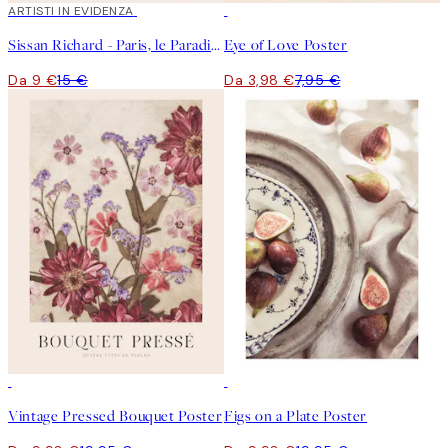
40%*
ARTISTI IN EVIDENZA
50%*
Sissan Richard - Paris, le Paradis Poster
Eye of Love Poster
Da 9 €
15 €
Da 3,98 €
7,95 €
50%*
50%*
Vintage Pressed Bouquet Poster
Figs on a Plate Poster