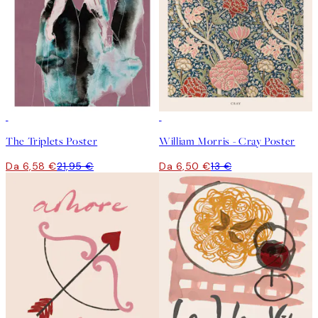
-70%
Outlet
50%*
The Triplets Poster
William Morris - Cray Poster
Da 6,58 €
21,95 €
Da 6,50 €
13 €