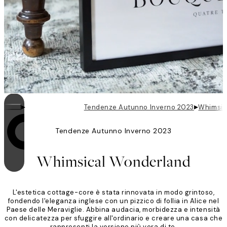
▸
▸
Tendenze Autunno Inverno 2023
Whimsic
Tendenze Autunno Inverno 2023
Il looping è attivo
Whimsical Wonderland
L'estetica cottage-core è stata rinnovata in modo grintoso,
fondendo l'eleganza inglese con un pizzico di follia in Alice nel
Paese delle Meraviglie. Abbina audacia, morbidezza e intensità
con delicatezza per sfuggire all'ordinario e creare una casa che
rappresenti la versione più vera di te.