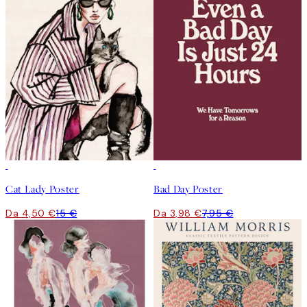
-70%
Outlet
50%*
Cat Lady Poster
Bad Day Poster
Da 4,50 €
15 €
Da 3,98 €
7,95 €