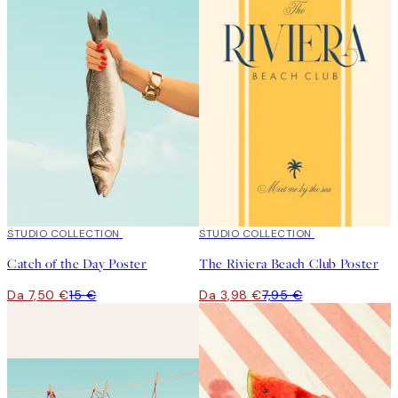
50%*
STUDIO COLLECTION
50%*
STUDIO COLLECTION
Catch of the Day Poster
The Riviera Beach Club Poster
Da 7,50 €
15 €
Da 3,98 €
7,95 €