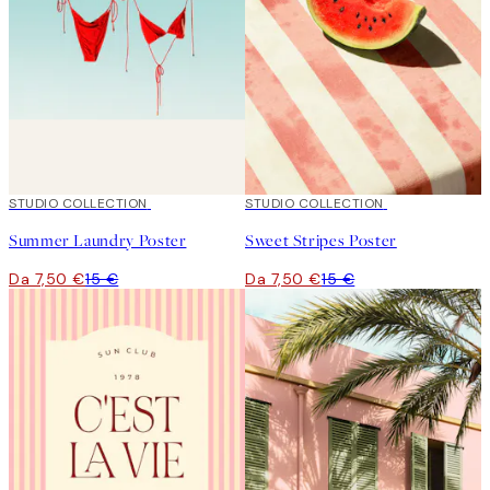
50%*
STUDIO COLLECTION
50%*
STUDIO COLLECTION
Summer Laundry Poster
Sweet Stripes Poster
Da 7,50 €
15 €
Da 7,50 €
15 €