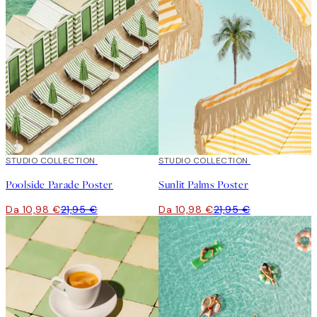
50%*
STUDIO COLLECTION
50%*
STUDIO COLLECTION
Poolside Parade Poster
Sunlit Palms Poster
Da 10,98 €
21,95 €
Da 10,98 €
21,95 €