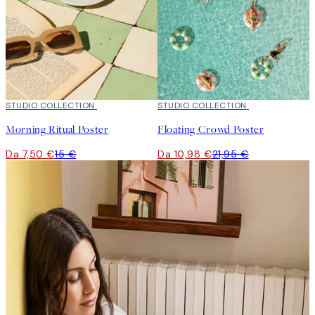
50%*
STUDIO COLLECTION
50%*
STUDIO COLLECTION
Morning Ritual Poster
Floating Crowd Poster
Da 7,50 €
15 €
Da 10,98 €
21,95 €