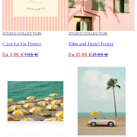
50%*
STUDIO COLLECTION
50%*
STUDIO COLLECTION
C'est La Vie Poster
Palm and Pastel Poster
Da 3,98 €
7,95 €
Da 10,98 €
21,95 €