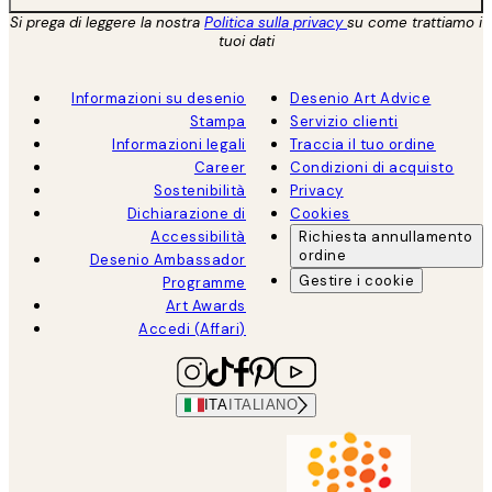
Si prega di leggere la nostra
Politica sulla privacy
su come trattiamo i
tuoi dati
Informazioni su desenio
Desenio Art Advice
Stampa
Servizio clienti
Informazioni legali
Traccia il tuo ordine
Career
Condizioni di acquisto
Sostenibilità
Privacy
Dichiarazione di
Cookies
Accessibilità
Richiesta annullamento
ordine
Desenio Ambassador
Gestire i cookie
Programme
Art Awards
Accedi (Affari)
ITA
ITALIANO