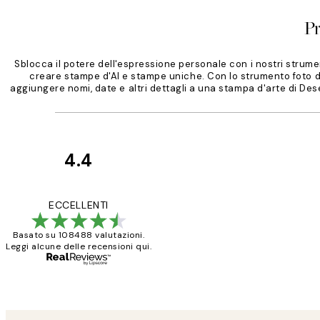
P
Sblocca il potere dell'espressione personale con i nostri strume
creare stampe d'AI e stampe uniche. Con lo strumento foto di
aggiungere nomi, date e altri dettagli a una stampa d'arte di De
4.4
recensioni
dei
PERFECT!!
ECCELLENTI
clienti
Basato su 108488 valutazioni.
Leggi alcune delle recensioni qui.
26 mag
Alessandra G