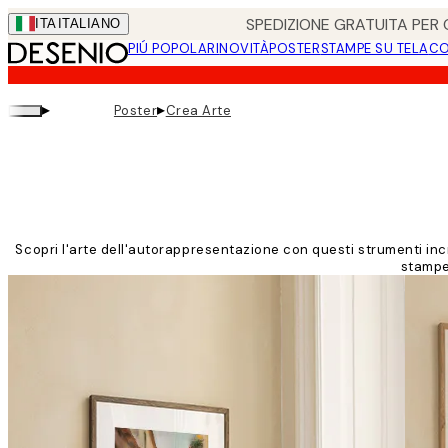
Skip
SPEDIZIONE GRATUITA PER O
ITA
ITALIANO
to
PIÚ POPOLARI
NOVITÀ
POSTER
STAMPE SU TELA
CO
main
content.
▸
▸
Poster
Crea Arte
Scopri l'arte dell'autorappresentazione con questi strumenti incre
stampe