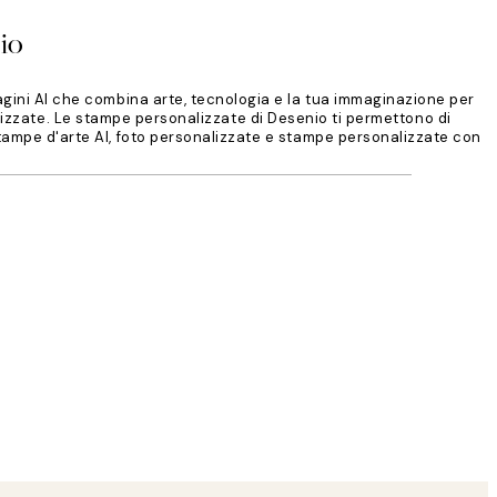
io
magini AI che combina arte, tecnologia e la tua immaginazione per
lizzate. Le stampe personalizzate di Desenio ti permettono di
stampe d'arte AI, foto personalizzate e stampe personalizzate con
Acquirente verificato
👏🏻👏🏻👏🏻
14 mag
Arianna C