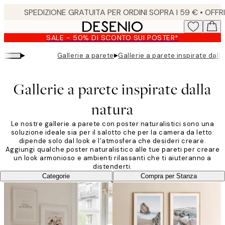
Skip
to
main
SALE - 50% DI SCONTO SUI POSTER*
content.
▸
▸
Gallerie a parete
Gallerie a parete inspirate dall
Gallerie a parete inspirate dalla
natura
Le nostre gallerie a parete con poster naturalistici sono una
soluzione ideale sia per il salotto che per la camera da letto:
dipende solo dal look e l’atmosfera che desideri creare.
Aggiungi qualche poster naturalistico alle tue pareti per creare
un look armonioso e ambienti rilassanti che ti aiuteranno a
distenderti.
Categorie
Compra per Stanza