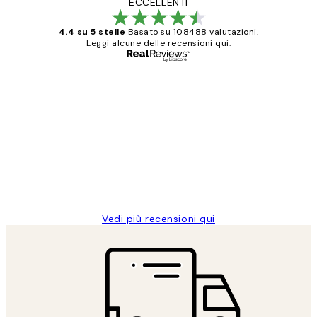
ECCELLENTI
4.4 su 5 stelle
Basato su 108488 valutazioni.
Leggi alcune delle recensioni qui.
Acquirente verificato
recensioni
dei
PERFECT!!
clienti
26 mag
Alessandra G
Vedi più recensioni qui