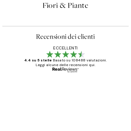
Fiori & Piante
Recensioni dei clienti
ECCELLENTI
4.4 su 5 stelle
Basato su 108488 valutazioni.
Leggi alcune delle recensioni qui.
Acquirente verificato
recensioni
dei
PERFECT!!
clienti
26 mag
Alessandra G