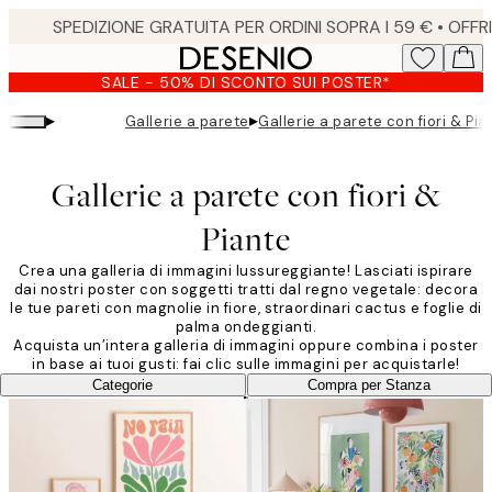
Skip
to
main
SALE - 50% DI SCONTO SUI POSTER*
content.
▸
▸
Gallerie a parete
Gallerie a parete con fiori & Pia
Gallerie a parete con fiori &
Piante
Crea una galleria di immagini lussureggiante! Lasciati ispirare
dai nostri poster con soggetti tratti dal regno vegetale: decora
le tue pareti con magnolie in fiore, straordinari cactus e foglie di
palma ondeggianti.
Acquista un’intera galleria di immagini oppure combina i poster
in base ai tuoi gusti: fai clic sulle immagini per acquistarle!
Categorie
Compra per Stanza