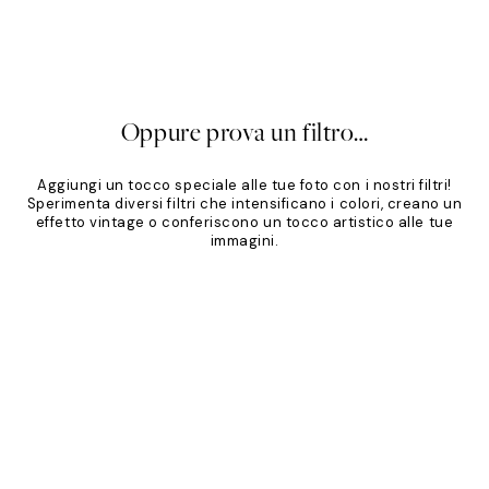
Classico
Palette Sabbia
,95 €
Da 19,96 €
24,95 €
20%*
Oppure prova un filtro…
Aggiungi un tocco speciale alle tue foto con i nostri filtri!
Sperimenta diversi filtri che intensificano i colori, creano un
effetto vintage o conferiscono un tocco artistico alle tue
immagini.
Product
Slider