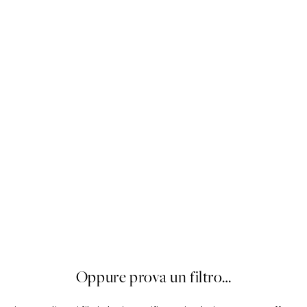
Palette Sabbia
Da 19,96 €
24,95 €
20%*
Oppure prova un filtro…