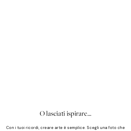
Mono
Sof
Da 19,96 €
24,95 €
Da 
20%*
20
O lasciati ispirare…
Con i tuoi ricordi, creare arte è semplice. Scegli una foto che