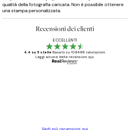
qualità della fotografia caricata. Non è possibile ottenere
una stampa personalizzata.
Recensioni dei clienti
ECCELLENTI
4.4 su 5 stelle
Basato su 108488 valutazioni.
Leggi alcune delle recensioni qui.
Acquirente verificato
recensioni
dei
PERFECT!!
clienti
26 mag
Alessandra G
Vedi più recensioni qui