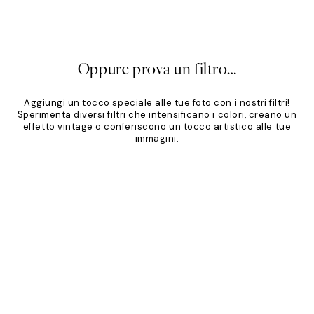
,95 €
Da 19,96 €
24,95 €
20%*
Oppure prova un filtro…
Aggiungi un tocco speciale alle tue foto con i nostri filtri!
Sperimenta diversi filtri che intensificano i colori, creano un
effetto vintage o conferiscono un tocco artistico alle tue
immagini.
Product
Slider