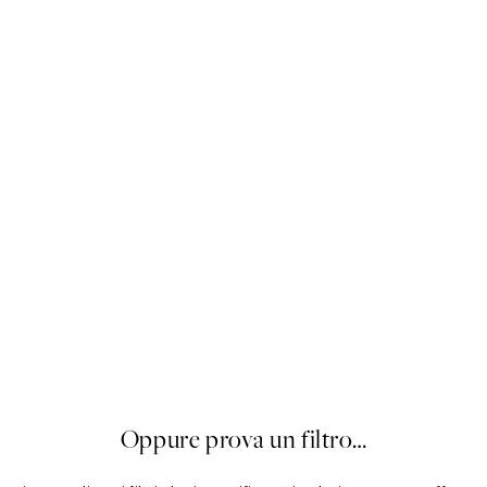
Palette Sabbia
Da 19,96 €
24,95 €
20%*
Oppure prova un filtro…